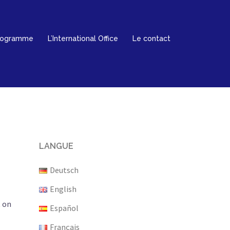
rogramme
L’International Office
Le contact
LANGUE
Deutsch
English
t on
Español
Français